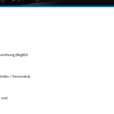
auordnung (BbgBO)
iebs- / Personalrat,
- und