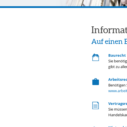
Informa
Auf einen B
Baurecht
Sie benöti
gibt zu all
Arbeitsre
Benötigen 
www.arbeit
Vertragsr
Sie müssen
Handelskam